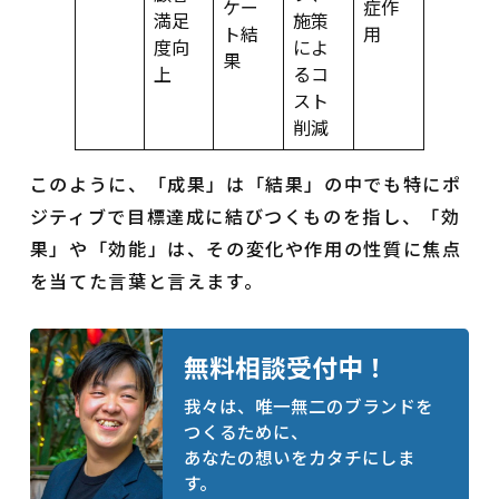
ケー
症作
満足
施策
ト結
用
度向
によ
果
上
るコ
スト
削減
このように、「成果」は「結果」の中でも特にポ
ジティブで目標達成に結びつくものを指し、「効
果」や「効能」は、その変化や作用の性質に焦点
を当てた言葉と言えます。
無料相談受付中！
我々は、唯一無二のブランドを
つくるために、
あなたの想いをカタチにしま
す。