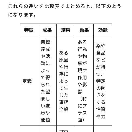
これらの違いを比較表でまとめると、以下のよう
になります。
特徴
成果
結果
効果
効能
目標
ある
薬や
達成
行為
ある
食品
や活
や物
原因
など
動に
事が
や行
が持
よっ
現す
為に
つ、
て得
作用
定義
よっ
特定
られ
や影
て生
の働
た望
響
じた
きを
まし
（特
事柄
する
い進
にプ
全般
性質
歩や
ラス
や力
価値
面）
プロ