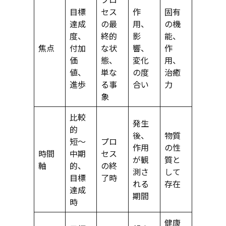
目標
セス
作
固有
達成
の最
用、
の機
度、
終的
影
能、
焦点
付加
な状
響、
作
価
態、
変化
用、
値、
単な
の度
治癒
進歩
る事
合い
力
象
比較
発生
的
後、
物質
短〜
プロ
作用
の性
時間
中期
セス
が観
質と
軸
的、
の終
測さ
して
目標
了時
れる
存在
達成
期間
時
健康