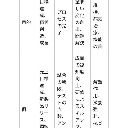
目標
望ま
維
達
しい
プロ
持、
成、
変化
セス
病気
目的
価値
の創
の完
治
創
出、
了
療、
造、
問題
機能
成長
解決
改善
広告
の認
売上
知度
試合
目標
向
の勝
解熱
達
上、
敗、
作
成、
研修
テス
用、
新製
によ
トの
滋養
品リ
るス
例
点
強
リー
キル
数、
壮、
ス、
アッ
アン
抗炎
顧客
プ、