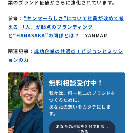
業のブランド価値がさらに強化されています。
参考：
“ヤンマーらしさ”について社員が改めて考
える 「人」が起点のブランディング
と“HANASAKA”の関係とは？
｜YANMAR
関連記事：
成功企業の共通点！ビジョンとミッシ
ョンの力
無料相談受付中！
我々は、唯一無二のブランドを
つくるために、
あなたの想いをカタチにしま
す。
あなたの現状を２分で相談し
てみる