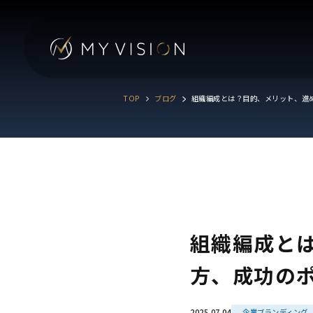
TOP
ブログ
組織編成とは？目的、メリット、進
組織編成と
方、成功の
2025.07.04
企業ブランディング