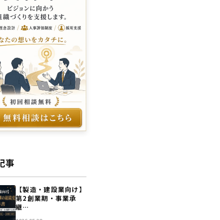
記事
【製造・建設業向け】
第2創業期・事業承
継…