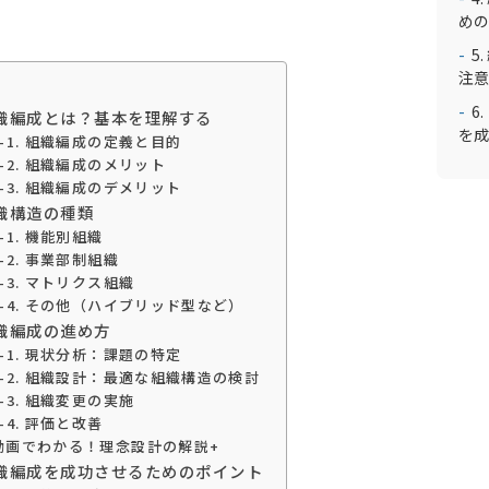
めの
5
注意
6
組織編成とは？基本を理解する
を成
1-1. 組織編成の定義と目的
1-2. 組織編成のメリット
1-3. 組織編成のデメリット
組織構造の種類
2-1. 機能別組織
2-2. 事業部制組織
2-3. マトリクス組織
2-4. その他（ハイブリッド型など）
組織編成の進め方
3-1. 現状分析：課題の特定
3-2. 組織設計：最適な組織構造の検討
3-3. 組織変更の実施
3-4. 評価と改善
動画でわかる！理念設計の解説+
 組織編成を成功させるためのポイント