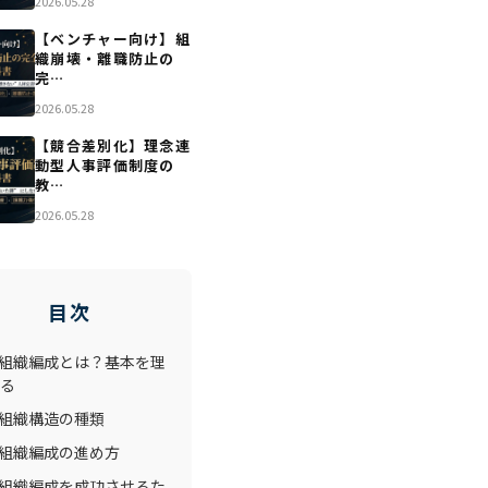
2026.05.28
【ベンチャー向け】組
織崩壊・離職防止の
完…
2026.05.28
【競合差別化】理念連
動型人事評価制度の
教…
2026.05.28
目次
. 組織編成とは？基本を理
る
. 組織構造の種類
. 組織編成の進め方
. 組織編成を成功させるた