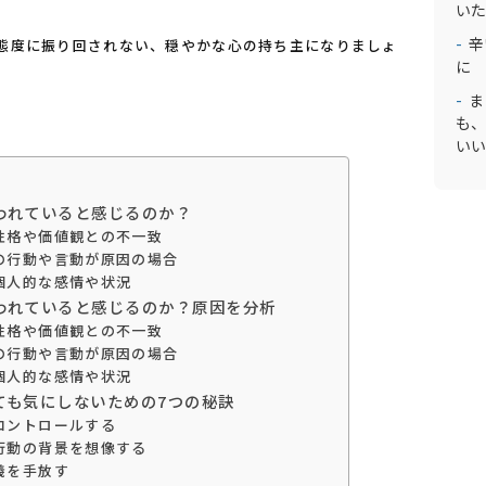
いた
辛
態度に振り回されない、穏やかな心の持ち主になりましょ
に
ま
も、
いい
われていると感じるのか？
の性格や価値観との不一致
たの行動や言動が原因の場合
の個人的な感情や状況
われていると感じるのか？原因を分析
の性格や価値観との不一致
たの行動や言動が原因の場合
の個人的な感情や状況
ても気にしないための7つの秘訣
をコントロールする
の行動の背景を想像する
主義を手放す