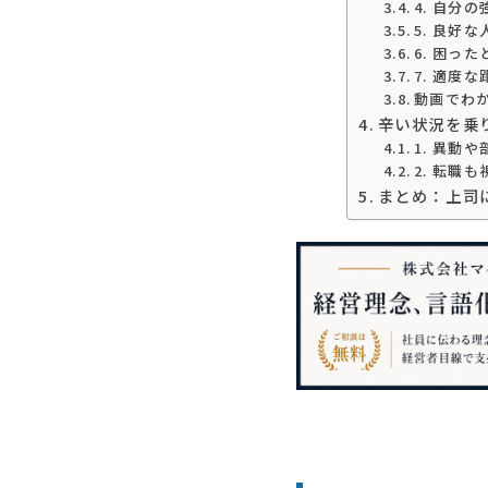
4. 自分
5. 良好
6. 困っ
7. 適度
動画でわ
辛い状況を乗
1. 異動
2. 転職
まとめ：上司