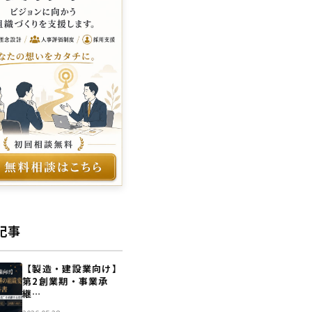
記事
【製造・建設業向け】
第2創業期・事業承
継…