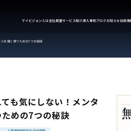
マイビジョンとは
会社概要
サービス紹介
導入事例
ブログ
お知らせ
採用情
タルを強く保つための7つの秘訣
れても気にしない！メンタ
つための7つの秘訣
人事評価制度設計/社内研修