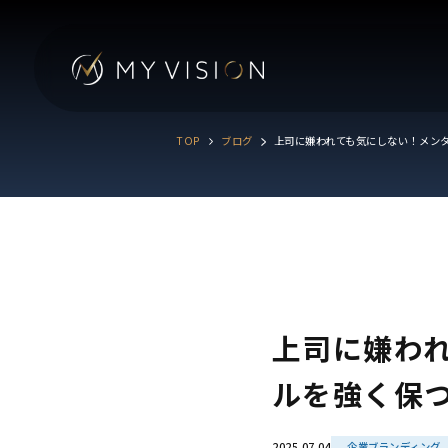
TOP
ブログ
上司に嫌われても気にしない！メン
上司に嫌わ
ルを強く保
2025.07.04
企業ブランディング