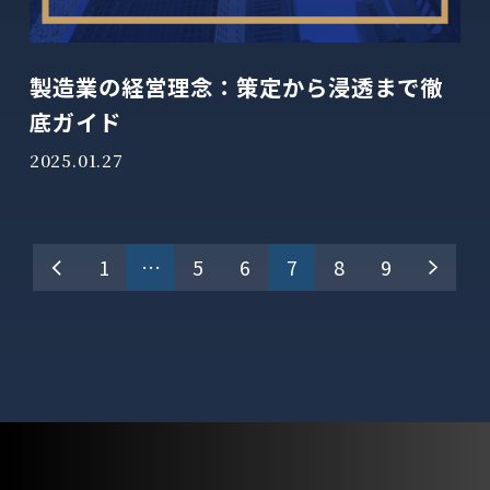
製造業の経営理念：策定から浸透まで徹
底ガイド
2025.01.27
投
1
…
5
6
7
8
9
稿
の
ペ
ー
ジ