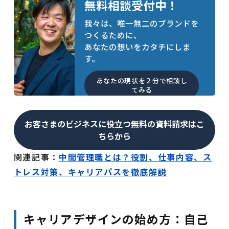
無料相談受付中！
我々は、唯一無二のブランドを
つくるために、
あなたの想いをカタチにしま
す。
あなたの現状を２分で相談し
てみる
お客さまのビジネスに役立つ無料の資料請求はこ
ちらから
関連記事：
中間管理職とは？役割、仕事内容、ス
トレス対策、キャリアパスを徹底解説
キャリアデザインの始め方：自己