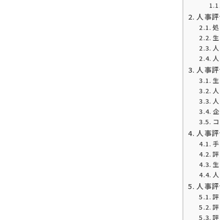
人事評
処
生
人
人
人事評
生
人
人
企
コ
人事評
手
評
生
人
人事評
評
評
評