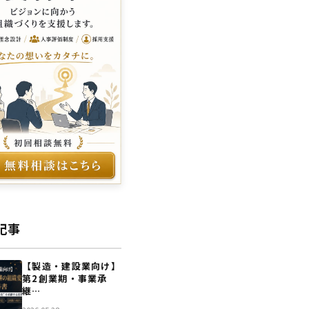
記事
【製造・建設業向け】
第2創業期・事業承
継…