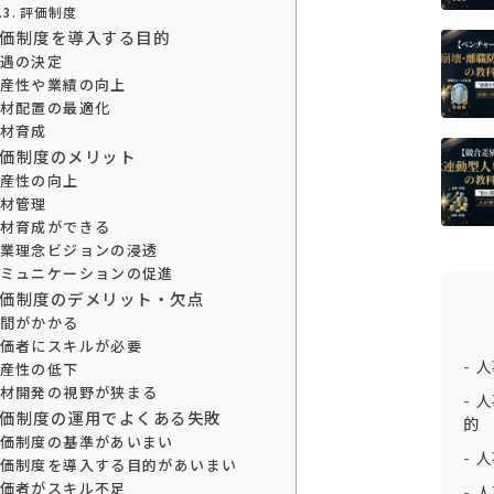
評価制度
価制度を導入する目的
遇の決定
産性や業績の向上
材配置の最適化
材育成
価制度のメリット
産性の向上
材管理
材育成ができる
業理念ビジョンの浸透
ミュニケーションの促進
価制度のデメリット・欠点
間がかかる
価者にスキルが必要
人
産性の低下
材開発の視野が狭まる
人
価制度の運用でよくある失敗
的
価制度の基準があいまい
人
価制度を導入する目的があいまい
価者がスキル不足
人