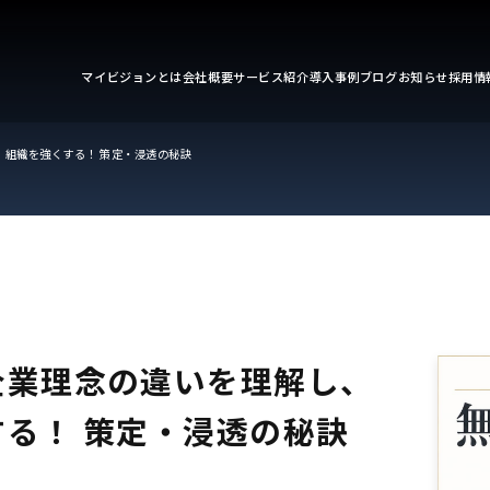
マイビジョンとは
会社概要
サービス紹介
導入事例
ブログ
お知らせ
採用情
、組織を強くする！ 策定・浸透の秘訣
企業理念の違いを理解し、
る！ 策定・浸透の秘訣