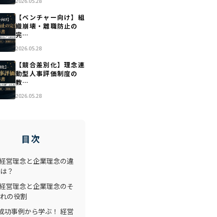
2026.05.28
【ベンチャー向け】組
織崩壊・離職防止の
完…
2026.05.28
【競合差別化】理念連
動型人事評価制度の
教…
2026.05.28
目次
. 経営理念と企業理念の違
は？
. 経営理念と企業理念のそ
れの役割
.成功事例から学ぶ！ 経営