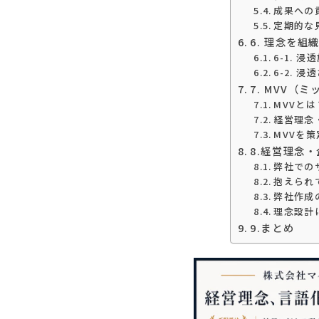
成果への
定期的な
6. 理念を
6-1. 
6-2. 
7. MVV
MVVと
経営理念
MVVを
8.経営理念
弊社での
抱えられ
弊社作成
理念設計
9.まとめ