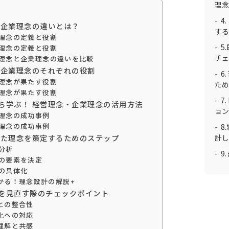
理念
4
念と企業理念の違いとは？
する
経営理念の定義と役割
5
企業理念の定義と役割
チェ
経営理念と企業理念の違いを比較
念と企業理念のそれぞれの役割
6
経営理念が果たす役割
ため
企業理念が果たす役割
7
から学ぶ！ 経営理念・企業理念の活用方法
ョン
経営理念の成功事例
企業理念の成功事例
8
計し
合った理念を策定するためのステップ
状分析
9
理念の要素を決定
理念の具体化
かる！理念設計の解説+
念を見直す際のチェックポイント
との整合性
化への対応
理解と共感