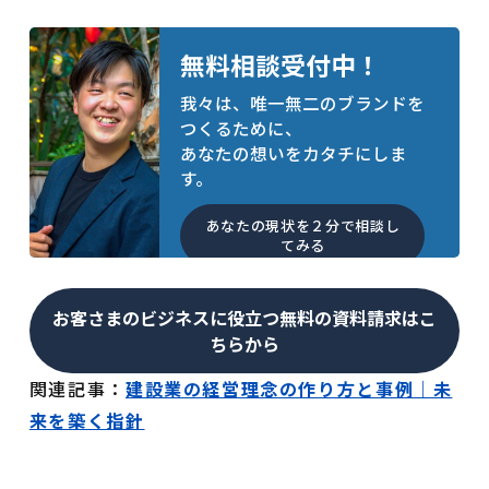
無料相談受付中！
我々は、唯一無二のブランドを
つくるために、
あなたの想いをカタチにしま
す。
あなたの現状を２分で相談し
てみる
お客さまのビジネスに役立つ無料の資料請求はこ
ちらから
関連記事：
建設業の経営理念の作り方と事例｜未
来を築く指針