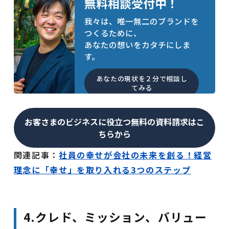
無料相談受付中！
我々は、唯一無二のブランドを
つくるために、
あなたの想いをカタチにしま
す。
あなたの現状を２分で相談し
てみる
お客さまのビジネスに役立つ無料の資料請求はこ
ちらから
関連記事：
社員の幸せが会社の未来を創る！経営
理念に「幸せ」を取り入れる3つのステップ
4.クレド、ミッション、バリュー