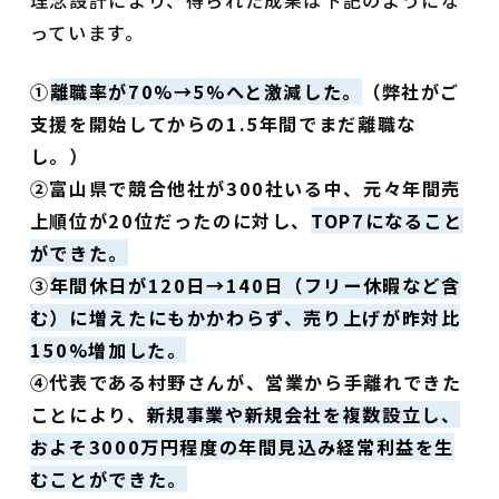
っています。
①
離職率が70%→5%へと激減した。
（弊社がご
支援を開始してからの1.5年間でまだ離職な
し。）
②富山県で競合他社が300社いる中、元々年間売
上順位が20位だったのに対し、
TOP7になること
ができた。
③
年間休日が120日→140日（フリー休暇など含
む）に増えたにもかかわらず、売り上げが昨対比
150%増加した。
④代表である村野さんが、営業から手離れできた
ことにより、
新規事業や新規会社を複数設立し、
およそ3000万円程度
の年間見込み経常利益を生
むことができた。