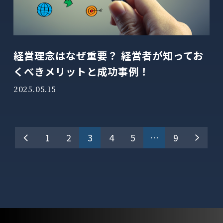
経営理念はなぜ重要？ 経営者が知ってお
くべきメリットと成功事例！
2025.05.15
投
1
2
3
4
5
…
9
稿
の
ペ
ー
ジ