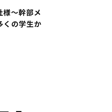
社様〜幹部メ
多くの学生か